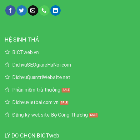
HỆ SINH THÁI
BICTweb.vn
DichvuSEOgiareHaNoi.com
DichvuQuantriWebsite.net
Phần mềm trả thưởng
Dichvuvietbai.com.vn
Đăng ký website Bộ Công Thương
LÝ DO CHỌN BICTweb