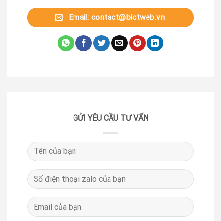
Email:
contact@bictweb.vn
GỬI YÊU CẦU TƯ VẤN